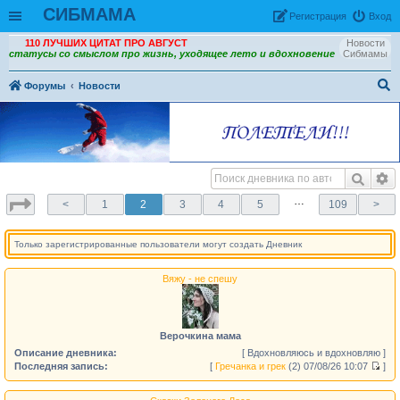
СИБМАМА
Рeгиcтpaция
Вход
110 ЛУЧШИХ ЦИТАТ ПРО АВГУСТ
Новости
статусы со смыслом про жизнь, уходящее лето и вдохновение
Сибмамы
Форумы
Новости
ои
ск
…
<
1
2
3
4
5
109
>
Только зарегистрированные пользователи могут создать Дневник
Вяжу - не спешу
Верочкина мама
Описание дневника:
[ Вдохновляюсь и вдохновляю ]
Последняя запись:
[
Гречанка и грек
(2)
07/08/26 10:07
]