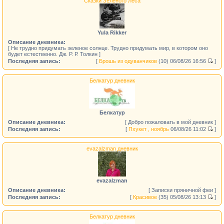
Сказки Зеленого Леса
Yula Rikker
Описание дневника:
[ Не трудно придумать зеленое солнце. Трудно придумать мир, в котором оно
будет естественно. Дж. Р. Р. Толкин ]
Последняя запись:
[
Брошь из одуванчиков
(10)
06/08/26 16:56
]
Белкатур дневник
Белкатур
Описание дневника:
[ Добро пожаловать в мой дневник ]
Последняя запись:
[
Пхукет , ноябрь
06/08/26 11:02
]
evazalzman дневник
evazalzman
Описание дневника:
[ Записки пряничной феи ]
Последняя запись:
[
Красивое
(35)
05/08/26 13:13
]
Белкатур дневник