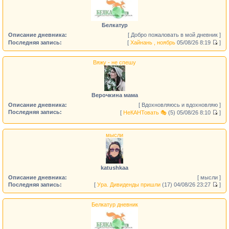
Белкатур
Описание дневника:
[ Добро пожаловать в мой дневник ]
Последняя запись:
[
Хайнань , ноябрь
05/08/26 8:19
]
Вяжу - не спешу
Верочкина мама
Описание дневника:
[ Вдохновляюсь и вдохновляю ]
Последняя запись:
[
НеКАНТовать 🎭
(5)
05/08/26 8:10
]
мысли
katushkaa
Описание дневника:
[ мысли ]
Последняя запись:
[
Ура. Дивиденды пришли
(17)
04/08/26 23:27
]
Белкатур дневник