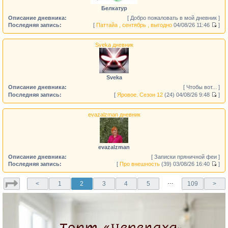
Белкатур
Описание дневника:
[ Добро пожаловать в мой дневник ]
Последняя запись:
[
Паттайа , сентябрь , выгодно
04/08/26 11:46
]
Sveka дневник
Sveka
Описание дневника:
[ Чтобы вот... ]
Последняя запись:
[
Яровое. Сезон 12
(24)
04/08/26 9:48
]
evazalzman дневник
evazalzman
Описание дневника:
[ Записки пряничной феи ]
Последняя запись:
[
Про внешность
(39)
03/08/26 16:40
]
…
<
1
2
3
4
5
109
>