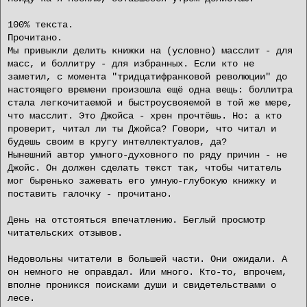
100% текста.
Прочитано.
Мы привыкли делить книжки на (условно) масслит - для
масс, и боллитру - для избранных. Если кто не
заметил, с момента "тридцатифранковой революции" до
настоящего времени произошла ещё одна вещь: боллитра
стала легкочитаемой и быстроусвояемой в той же мере,
что масслит. Это Джойса - хрен прочтёшь. Но: а кто
проверит, читал ли ты Джойса? Говори, что читал и
будешь своим в кругу интеллектуалов, да?
Нынешний автор умного-духовного по ряду причин - не
Джойс. Он должен сделать текст так, чтобы читатель
мог быренько зажевать его умную-глубокую книжку и
поставить галочку - прочитано.
День на отстояться впечатлению. Беглый просмотр
читательских отзывов.
Недовольны читатели в большей части. Они ожидали. А
он немного не оправдал. Или много. Кто-то, впрочем,
вполне проникся поисками души и свидетельствами о
лесе.