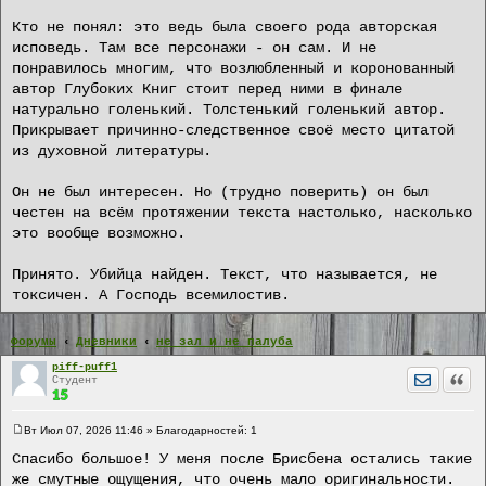
Кто не понял: это ведь была своего рода авторская
исповедь. Там все персонажи - он сам. И не
понравилось многим, что возлюбленный и коронованный
автор Глубоких Книг стоит перед ними в финале
натурально голенький. Толстенький голенький автор.
Прикрывает причинно-следственное своё место цитатой
из духовной литературы.
Он не был интересен. Но (трудно поверить) он был
честен на всём протяжении текста настолько, насколько
это вообще возможно.
Принято. Убийца найден. Текст, что называется, не
токсичен. А Господь всемилостив.
Форумы
Дневники
не зал и не палуба
piff-puff1
Отправит
Цита
Студент
Вт Июл 07, 2026 11:46
» Благодарностей:
1
С
о
Спасибо большое! У меня после Брисбена остались такие
о
же смутные ощущения, что очень мало оригинальности.
б