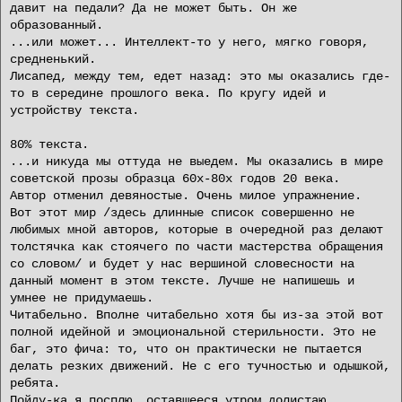
давит на педали? Да не может быть. Он же
образованный.
...или может... Интеллект-то у него, мягко говоря,
средненький.
Лисапед, между тем, едет назад: это мы оказались где-
то в середине прошлого века. По кругу идей и
устройству текста.
80% текста.
...и никуда мы оттуда не выедем. Мы оказались в мире
советской прозы образца 60х-80х годов 20 века.
Автор отменил девяностые. Очень милое упражнение.
Вот этот мир /здесь длинные список совершенно не
любимых мной авторов, которые в очередной раз делают
толстячка как стоячего по части мастерства обращения
со словом/ и будет у нас вершиной словесности на
данный момент в этом тексте. Лучше не напишешь и
умнее не придумаешь.
Читабельно. Вполне читабельно хотя бы из-за этой вот
полной идейной и эмоциональной стерильности. Это не
баг, это фича: то, что он практически не пытается
делать резких движений. Не с его тучностью и одышкой,
ребята.
Пойду-ка я посплю, оставшееся утром долистаю.