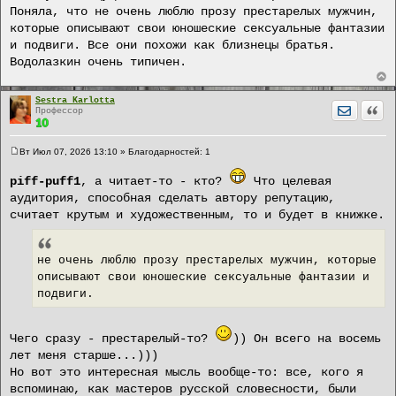
щ
Поняла, что не очень люблю прозу престарелых мужчин,
е
которые описывают свои юношеские сексуальные фантазии
н
и
и подвиги. Все они похожи как близнецы братья.
е
Водолазкин очень типичен.
Sestra Karlotta
Отправит
Цита
Профессор
Вт Июл 07, 2026 13:10
» Благодарностей:
1
С
о
piff-puff1
, а читает-то - кто?
Что целевая
о
б
аудитория, способная сделать автору репутацию,
щ
считает крутым и художественным, то и будет в книжке.
е
н
и
е
не очень люблю прозу престарелых мужчин, которые
описывают свои юношеские сексуальные фантазии и
подвиги.
Чего сразу - престарелый-то?
)) Он всего на восемь
лет меня старше...)))
Но вот это интересная мысль вообще-то: все, кого я
вспоминаю, как мастеров русской словесности, были