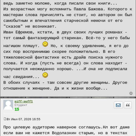
ведь заметно моложе, когда писали свои книги...
Из возрастных могу вспомнить Павла Бажова. Которого к
мастерам слова причислять не стоит, но автором он был
самобытным и впечатления старческой немочи от его
"сказов" не возникает.
Иван Ефремов, кстати, в двух своих лучших романах -
тот самый фантазирующий старикан. Всё-то у него бабы
нагишом пляшут.
Но, к своему удивлению, я его до
сих пор воспринимаю скорее положительно. В его
тяжеловесной фантастике есть драйв поиска нужного
слова. И когда (пусть не всегда) он слова находит -
получается неожиданно хорошо.
...И она не подписала
час свидания...
В обоих случаях - там совсем другие женщины. Другое
отношение к женщине. Да и к жизни вообще...
piff-puff1
Отправит
Цита
Студент
Вт Июл 07, 2026 16:55
С
о
Про целевую аудиторию наверное соглашусь.Нл вот даже
о
если вам не кажется Водолазкин старым, но в текстах
б