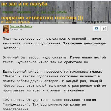
не зал и не палуба
Форумы
Дневники
не зал и не палуба
нарратив четвёртого толстяка )))
ВТ ИЮЛ 07, 2026 8:35
Благодарностей:
2
Sestra Karlotta
Отправит
Цита
Профессор
План на воскресенье - отлежаться с книжкой - помог
выполнить роман Е.Водолазкина "Последнее дело майора
Чистова".
Отличный был выбор, надо сказать. Изумительно пустой
текст. Бульварное чтиво так не сработало бы.
Единственный минус - проверено на начальных главах
"Лавра" - тексты Водолазкина постоянно вызывают в
памяти работы других авторов. И каждый раз, каждый
чёртов раз, этот милый толстячок с разгромным счётом
проигрывает им всем - и живым, и покойным.
10% текста. Откуда-то в голове всплывает глагол
"пиндюхаться". Так воспринимается развитие
повествования.