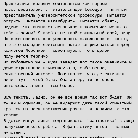
Прикрывшись молодым лейтенантом как героем-
повествователем, с читательницей беседует типичный
представитель университетской профессуры. Пытается
острить. Пытается каламбурить. Пытается обаять,
видимо. Что вызывает лёгонькое недоумение: меня-то
тебе - зачем? Я вообще не твой социальный слой, дядя.
Но если принять как условность заявленное в тексте,
что это молодой лейтенант пытается рисоваться перед
коллегой Лерочкой - своей музой, то в целом
получается терпимо.
Но любопытно же - куда заведёт вот такое очевидное и
демонстративное неумение? Это, собственно,
единственный интерес. Понятно же, что детективная
линия тут - чтоб была. Она автору-то не очень
интересна, а мне - тем более.
30% текста. Ладно, он не всё время так вот будет. Он
тучен и одышлив, он не выдержит даже такой комнатный
гротеск на всём протяжении романа. И незачем. И это
хорошо.
В детективную линию подтягивается "фантастика" в лице
полукомического робота. В фантастику автор - полный
импотент.