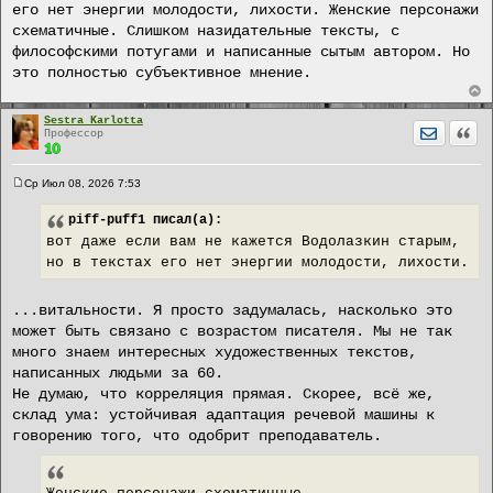
щ
его нет энергии молодости, лихости. Женские персонажи
е
схематичные. Слишком назидательные тексты, с
н
и
философскими потугами и написанные сытым автором. Но
е
это полностью субъективное мнение.
Sestra Karlotta
Отправит
Цита
Профессор
Ср Июл 08, 2026 7:53
С
о
piff-puff1
писал(а):
о
б
вот даже если вам не кажется Водолазкин старым,
щ
е
но в текстах его нет энергии молодости, лихости.
н
и
е
...витальности. Я просто задумалась, насколько это
может быть связано с возрастом писателя. Мы не так
много знаем интересных художественных текстов,
написанных людьми за 60.
Не думаю, что корреляция прямая. Скорее, всё же,
склад ума: устойчивая адаптация речевой машины к
говорению того, что одобрит преподаватель.