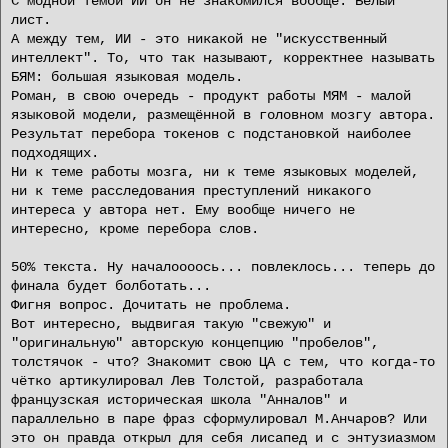
С модной темой ИИ он не знакомился вообще. Белый
лист.
А между тем, ИИ - это никакой не "искусственный
интеллект". То, что так называют, корректнее называть
БЯМ: большая языковая модель.
Роман, в свою очередь - продукт работы МЯМ - малой
языковой модели, размещённой в головном мозгу автора.
Результат перебора токенов с подстановкой наиболее
подходящих.
Ни к теме работы мозга, ни к теме языковых моделей,
ни к теме расследования преступлений никакого
интереса у автора нет. Ему вообще ничего не
интересно, кроме перебора слов.
50% текста. Ну началоооось... повлеклось... теперь до
финала будет болботать...
Фигня вопрос. Дочитать не проблема.
Вот интересно, выдвигая такую "свежую" и
"оригинальную" авторскую концепцию "пробелов",
толстячок - что? Знакомит свою ЦА с тем, что когда-то
чётко артикулировал Лев Толстой, разработала
французская историческая школа "Анналов" и
параллельно в паре фраз сформулировал М.Анчаров? Или
это он правда открыл для себя лисапед и с энтузиазмом