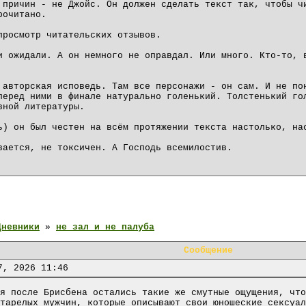
 причин - не Джойс. Он должен сделать текст так, чтобы ч
рочитано.
просмотр читательских отзывов.
и ожидали. А он немного не оправдал. Или много. Кто-то, 
 авторская исповедь. Там все персонажи - он сам. И не по
перед ними в финале натурально голенький. Толстенький го
вной литературы.
ь) он был честен на всём протяжении текста настолько, на
вается, не токсичен. А Господь всемилостив.
Дневники
»
не зал и не палуба
Сообщение
7, 2026 11:46
я после Брисбена остались такие же смутные ощущения, что
тарелых мужчин, которые описывают свои юношеские сексуал