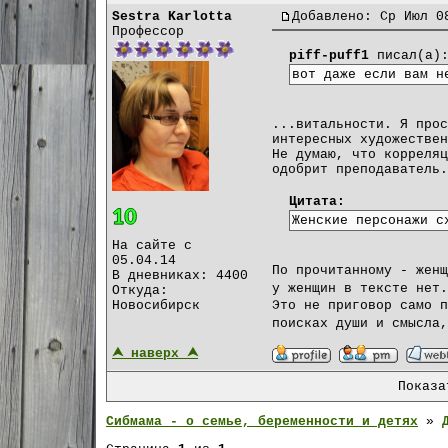
Sestra Karlotta
Добавлено: Ср Июл 0
Профессор
piff-puff1
писал(а)
вот даже если вам н
...витальности. Я прос
интересных художествен
Не думаю, что корреляц
одобрит преподаватель.
Цитата:
Женские персонажи с
На сайте с
05.04.14
По прочитанному - женщ
В дневниках: 4400
у женщин в тексте нет
Откуда:
Новосибирск
Это не приговор само п
поисках души и смысла
⮝ наверх ⮝
Показ
Сибмама - о семье, беременности и детях
»