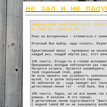
не зал и не палу
нарратив четвёртого толс
Вт Июл 07, 2026 8:35
План на воскресенье - отлежаться с книж
Отличный был выбор, надо сказать. Изуми
Единственный минус - проверено на начал
каждый раз, каждый чёртов раз, этот мил
10% текста. Откуда-то в голове всплывае
Прикрывшись молодым лейтенантом как гер
Пытается острить. Пытается каламбурить.
твой социальный слой, дядя.
Но если принять как условность заявленн
музой, то в целом получается терпимо.
Но любопытно же - куда заведёт вот тако
детективная линия тут - чтоб была. Она 
30% текста. Ладно, он не всё время так 
романа. И незачем. И это хорошо.
В детективную линию подтягивается "фант
С модной темой ИИ он не знакомился вооб