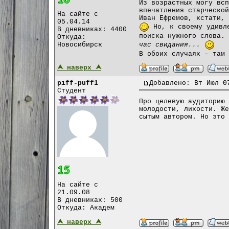
Из возрастных могу всп
впечатления старческой
На сайте с
Иван Ефремов, кстати, 
05.04.14
Но, к своему удивле
В дневниках: 4400
поиска нужного слова.
Откуда:
Новосибирск
час свидания...
В обоих случаях - там 
⮝ наверх ⮝
piff-puff1
Добавлено: Вт Июл 0
Студент
Про целевую аудиторию 
молодости, лихости. Же
сытым автором. Но это 
На сайте с
21.09.08
В дневниках: 500
Откуда: Академ
⮝ наверх ⮝