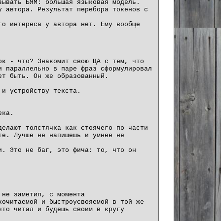
зывать БЯМ: большая языковая модель.
у автора. Результат перебора токенов с
го интереса у автора нет. Ему вообще
ок - что? Знакомит свою ЦА с тем, что
и параллельно в паре фраз сформулировал
ет быть. Он же образованный.
 и устройству текста.
ека.
делают толстячка как стоячего по части
те. Лучше не напишешь и умнее не
и. Это не баг, это фича: то, что он
 не заметил, с момента
кочитаемой и быстроусвояемой в той же
что читал и будешь своим в кругу