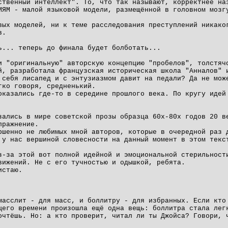
ственный интеллект". То, что так называют, корректнее на
МЯМ - малой языковой модели, размещённой в головном мозг
вых моделей, ни к теме расследования преступлений никако
в.
ь... теперь до финала будет болботать...
и "оригинальную" авторскую концепцию "пробелов", толстяч
й, разработала французская историческая школа "Анналов" 
 себя лисапед и с энтузиазмом давит на педали? Да не мож
гко говоря, средненький.
оказались где-то в середине прошлого века. По кругу идей
зались в мире советской прозы образца 60х-80х годов 20 в
пражнение.
ршенно не любимых мной авторов, которые в очередной раз 
 у нас вершиной словесности на данный момент в этом текс
з-за этой вот полной идейной и эмоциональной стерильност
вижений. Не с его тучностью и одышкой, ребята.
истаю.
масслит - для масс, и боллитру - для избранных. Если кто
щего времени произошла ещё одна вещь: боллитра стала лег
очтёшь. Но: а кто проверит, читал ли ты Джойса? Говори, 