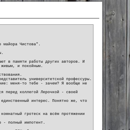
о майора Чистова".
ы.
ают в памяти работы других авторов. И
 живым, и покойным.
ствования.
редставитель университетской профессуры.
ние: меня-то тебе - зачем? Я вообще не
ся перед коллегой Лерочкой - своей
 единственный интерес. Понятно же, что
 комнатный гротеск на всём протяжении
р - полный импотент.