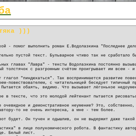
ба
тяка )))
кой - помог выполнить роман Е.Водолазкина "Последнее дел
тельно пустой текст. Бульварное чтиво так не сработало б
ьных главах "Лавра" - тексты Водолазкина постоянно вызыв
ый толстячок с разгромным счётом проигрывает им всем - и
т глагол "пиндюхаться". Так воспринимается развитие пове
оем-повествователем, с читательницей беседует типичный п
 Пытается обаять, видимо. Что вызывает лёгонькое недоуме
ое в тексте, что это молодой лейтенант пытается рисовать
е очевидное и демонстративное неумение? Это, собственно,
автору-то не очень интересна, а мне - тем более.
вот будет. Он тучен и одышлив, он не выдержит даже такой
астика" в лице полукомического робота. В фантастику авто
ще. Белый лист.