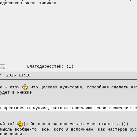
одолазкин очень типичен.
Благодарностей:
(1)
7, 2026 13:10
то - кто?
Что целевая аудитория, способная сделать ав
удет в книжке.
у престарелых мужчин, которые описывают свои юношеские с
лый-то?
)) Он всего на восемь лет меня старше...)))
мысль вообще-то: все, кого я вспоминаю, как мастеров рус
вои книги...