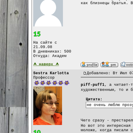
как близнецы братья. В
На сайте с
21.09.08
В дневниках: 500
Откуда: Академ
⮝ наверх ⮝
Sestra Karlotta
Добавлено: Вт Июл 0
Профессор
piff-puff1
, а читает-
художественным, то и б
Цитата:
не очень люблю проз
Чего сразу - престаре
Но вот это интересная 
моложе, когда писали с