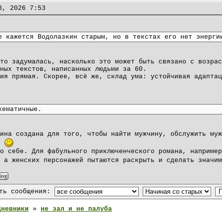
8, 2026 7:53
:
е кажется Водолазкин старым, но в текстах его нет энерги
то задумалась, насколько это может быть связано с возрас
ных текстов, написанных людьми за 60.
ия прямая. Скорее, всё же, склад ума: устойчивая адаптац
хематичные.
ина создана для того, чтобы найти мужчину, обслужить муж
.
о себе. Для фабульного приключенческого романа, например
, а женских персонажей пытаются раскрыть и сделать значи
ать сообщения:
Дневники
»
не зал и не палуба