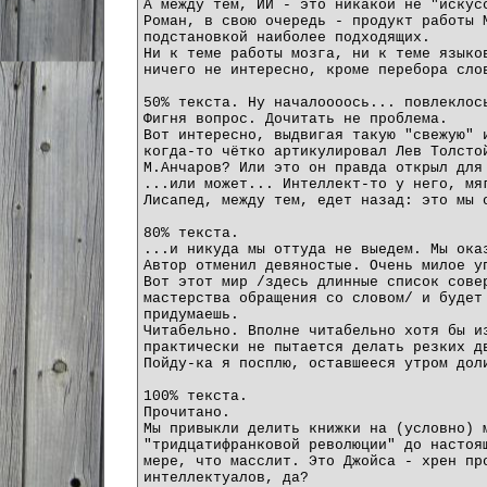
А между тем, ИИ - это никакой не "искус
Роман, в свою очередь - продукт работы 
подстановкой наиболее подходящих.
Ни к теме работы мозга, ни к теме языко
ничего не интересно, кроме перебора сло
50% текста. Ну началоооось... повлеклос
Фигня вопрос. Дочитать не проблема.
Вот интересно, выдвигая такую "свежую" 
когда-то чётко артикулировал Лев Толсто
М.Анчаров? Или это он правда открыл для
...или может... Интеллект-то у него, мя
Лисапед, между тем, едет назад: это мы 
80% текста.
...и никуда мы оттуда не выедем. Мы ока
Автор отменил девяностые. Очень милое у
Вот этот мир /здесь длинные список сове
мастерства обращения со словом/ и будет
придумаешь.
Читабельно. Вполне читабельно хотя бы и
практически не пытается делать резких д
Пойду-ка я посплю, оставшееся утром дол
100% текста.
Прочитано.
Мы привыкли делить книжки на (условно) 
"тридцатифранковой революции" до настоя
мере, что масслит. Это Джойса - хрен пр
интеллектуалов, да?