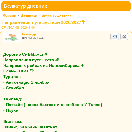
Белкатур дневник
Форумы
Дневники
Белкатур дневник
Направления путешествий 2026/2027🌴
СР ИЮЛ 08, 2026 9:06
Белкатур
Отправить
Цита
Школьные годы
Дорогие СиБМамы ☀
Направления путешествий
На прямых рейсах из Новосибирска ✈
Осень /зима 🌴
Турция :
- Анталия до 1 ноября
- Стамбул
Таиланд:
- Паттайя ( через Бангкок и с ноября в У-Тапао)
- Пхукет
Вьетнам:
Нячанг, Камрань, Фантьет