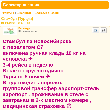
Белкатур дневник
Форумы
Дневники
Белкатур дневник
Стамбул (Турция)
ВТ ИЮЛ 07, 2026 13:58
Белкатур
Отправить
Цита
Школьные годы
Стамбул из Новосибирска
с перелетом С7
включена ручная кладь 10 кг на
человека ✈
3-4 рейса в неделю
Вылеты круглогодично
Туры от 5 ночей ✈
В тур входит : перелет,
групповой трансфер аэропорт-отель
аэропорт , проживание в отеле с
завтракам в 2-х местном номере ,
медицинская страховка 😊