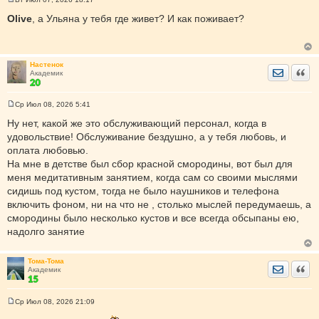
С
о
Olive
, а Ульяна у тебя где живет? И как поживает?
о
б
щ
е
н
Настенок
и
Отправить
Цита
Академик
е
Ср Июл 08, 2026 5:41
С
о
Ну нет, какой же это обслуживающий персонал, когда в
о
удовольствие! Обслуживание бездушно, а у тебя любовь, и
б
щ
оплата любовью.
е
На мне в детстве был сбор красной смородины, вот был для
н
и
меня медитативным занятием, когда сам со своими мыслями
е
сидишь под кустом, тогда не было наушников и телефона
включить фоном, ни на что не , столько мыслей передумаешь, а
смородины было несколько кустов и все всегда обсыпаны ею,
надолго занятие
Тома-Тома
Отправить
Цита
Академик
Ср Июл 08, 2026 21:09
С
о