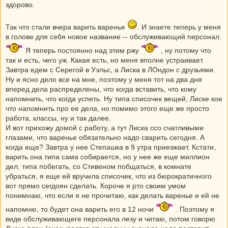
здорово.
Так что стали вчера варить варенье
. И знаете теперь у меня
в голове для себя новое название -- обслуживающий персонал.
Я теперь постоянно над этим ржу
, ну потому что
так и есть, чего уж. Какая есть, но меня вполне устраивает.
Завтра едем с Серегой в Уэльс, а Лиска в ЛОндон с друзьями.
Ну и ясно дело все на мне, поэтому у меня тот на два дня
вперед дела распределены, что когда вставить, что кому
напомнить, что когда успеть. Ну типа списочек вещей, Лиске кое
что напомнить про ее дела, но помимо этого еще же просто
работа, классы, ну и так далее.
И вот прихожу домой с работу, а тут Лиска ссо счатливыми
глазами, что варенье обязательно надо сварить сегодня. А
когда еще? Завтра у нее Степашка в 9 утра приезжает. Кстати,
варить она типа сама собирается, но у нее же еще миллион
дел, типа побегать, со Стивеном побщаться, в комнате
убраться, я еще ей вручила списочек, что из бюрократичного
вот прямо сегдоян сделать. Короче я рто своим умом
понимнаю, что если я не прочитаю, как делать варенье и ей не
напомню, то будет она варить его в 12 ночи
. Поэтому я
виде обслуживающеге персонала лезу и читаю, потом говорю