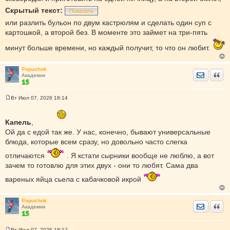
и
е
Скрытый текст:
Показать
или разлить бульон по двум кастрюлям и сделать один суп с
картошкой, а второй без. В моменте это займет на три-пять
минут больше времени, но каждый получит, то что он любит.
Popuchok
Отправить
Цита
Академик
Вт Июл 07, 2026 18:14
С
о
о
Капель
б
,
щ
Ой да с едой так же. У нас, конечно, бывают универсальные
е
н
блюда, которые всем сразу, но довольно часто слегка
и
е
отличаются
. Я кстати сырники вообще не люблю, а вот
зачем то готовлю для этих двух - они то любят. Сама два
вареных яйца сьела с кабачковой икрой
Popuchok
Отправить
Цита
Академик
Вт Июл 07, 2026 18:17