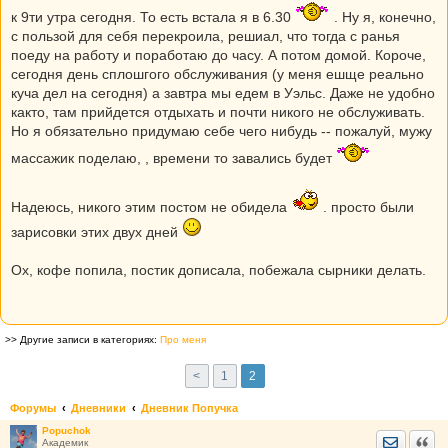
к 9ти утра сегодня. То есть встала я в 6.30
. Ну я, конечно,
с пользой для себя перекроила, решиал, что тогда с ранья
поеду на работу и поработаю до часу. А потом домой. Короче,
сегодня день сплошгого обслуживания (у меня ешще реально
куча дел на сегодня) а завтра мы едем в Уэльс. Даже не удобно
както, там прийдется отдыхать и почти никого не обслуживать.
Но я обязательно придумаю себе чего нибудь -- пожалуй, мужу
массажик поделаю, , времени то завались будет
Надеюсь, никого этим постом не обидела
. просто были
зарисовки этих двух дней
Ох, кофе попила, постик дописала, побежала сырники делать.
>> Другие записи в категориях:
Про меня
<
1
2
Форумы
Дневники
Дневник Попучка
Popuchok
Отправить
Цита
Академик