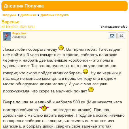
Дневник Попучка
Форумы
Дневники
Дневник Попучка
Варенье
ВТ ИЮЛ 07, 2026 13:11
Благодарностей:
9
Popuchok
Отправить
Цита
Академик
Лиска любит собирать ягоду
. Вот прям любит. То есть для
нее пойти и 3 часа ковыряться в травке, собирать по ягодке
чернику и набрать две маленькие коробочки -- это прям в
удовольствие. Так вот наступает лето, а она уже постоянно
говорит, что скоро пойдет ягоду собирать
. Ну до черники у
нас еще не меньше месяца, а в прошлом году она в одном
месте обнаружила дикую малину. И уже с мая все уши
прожжужжала, что скоро за малиной пойдет
Вчера пошла за малиной и набрала 500 гм (Мне кажестя часа
полтора собирала
, по ягодке по ягодке). Пришла
довольная с мыслью варить варенье. Ягоду она исключительно
на варенье собирает -- говорит, что сьесть ее можно и иза
магазина, а собрать дикой, сварить свое варенье это так