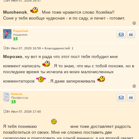
Вт Июл 07, 2026 16:57
С
о
о
Murchenok
,
. Мне тоже нравится слово Хозяйка!!
б
Соня у тебя вообще чудесная - и по саду, и печет - готовит.
щ
е
н
и
Popuchok
Отправить
Цита
е
Академик
Вт Июл 07, 2026 16:59
» Благодарностей:
1
С
о
Морозко
, ну вот я рада что этот пост тебя побудил мне
о
б
коммент написать
. Я то знаю, что мы с тобой похожи, но в
щ
е
последнее время ты исчезла из моих малочисленных
н
и
комментаторов
. Я даже запереживала
е
Капель
Отправить
Цита
Профессор
Вт Июл 07, 2026 17:40
С
о
о
Я тебя понимаю
б
мне тоже доставляет радость
щ
позаботиться от своих. Мне не сложно поставить две
е
н
сковородки и приготовить на одной яичницу, а на второй омлет,