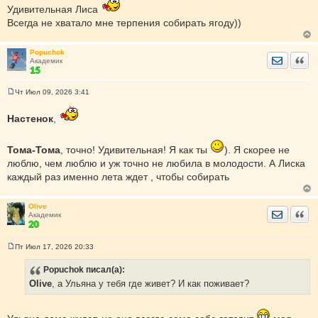
о
Удивительная Лиса
б
Всегда не хватало мне терпения собирать ягоду))
щ
е
н
и
Popuchok
Отправить
Цита
е
Академик
Чт Июл 09, 2026 3:41
С
о
о
Настенок
,
б
щ
е
Тома-Тома
, точно! Удивительная! Я как ты
). Я скорее не
н
и
люблю, чем люблю и уж точно не любила в молодости. А Лиска
е
каждый раз именно лета ждет , чтобы собирать
Olive
Отправить
Цита
Академик
Пт Июл 17, 2026 20:33
С
о
Popuchok
писал(а):
о
б
Olive
, а Ульяна у тебя где живет? И как поживает?
щ
е
н
и