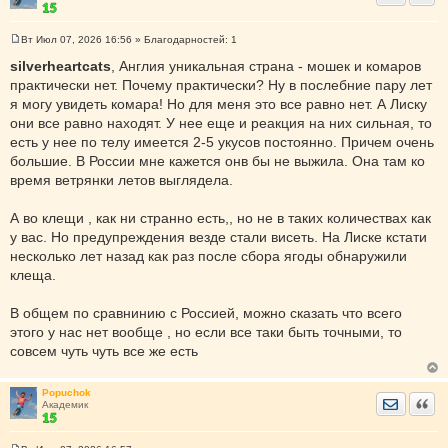
Вт Июл 07, 2026 16:56
» Благодарностей:
1
С
о
silverheartcats
, Англия уникальная страна - мошек и комаров
о
практически нет. Почему практически? Ну в послебние пару лет
б
щ
я могу увидеть комара! Но для меня это все равно нет. А Лиску
е
они все равно находят. У нее еще и реакция на них сильная, то
н
и
есть у нее по телу имеется 2-5 укусов постоянно. Причем очень
е
большие. В России мне кажется онв бы не выжила. Она там ко
время ветрянки летов выглядела.
А во клещи , как ни странно есть,, но не в таких количествах как
у вас. Но предупреждения везде стали висеть. На Лиске кстати
несколько лет назад как раз после сбора ягоды обнаружили
клеща.
В общем по сравнинию с Россией, можно сказать что всего
этого у нас нет вообще , но если все таки быть точными, то
совсем чуть чуть все же есть
Popuchok
Отправить
Цита
Академик