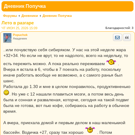
Дневник Попучка
Форумы
Дневники
Дневник Попучка
Лето в разгаре
ЧТ ИЮН 25, 2026 15:09
Благодарностей:
3
Popuchok
Отправить
Цита
Академик
..или почувствую себя сибиряком. У нас на этой неделе жара
+32+34. Но если не врут, то не надолого, всего на недельку, то
есть пережить можно. А пока реально переживаем
.
Вчера я встала в 6, чтобы в 7 поехать на работу, поскольку
иначе работать вообще не возможно, а с самого ранья был
шанс.
Работала до 1.30 и мне в целом понравилось, продуктивненько
. Но уже с 12 нашали плавиться мозги, а потом весь день
была и сонная и разваленая, которче, сегодня на такой подвиг
была не готова, вот пью кофе, собираюсь на работу в обычное
время.
А вчера, приехала домой и первым делом в наш маленькиой
бассейн. Водичка +27, сразу так хорошо
. Потом