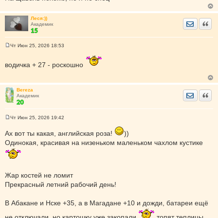
Леся:))
Отправить
Цита
Академик
Чт Июн 25, 2026 18:53
С
о
о
водичка + 27 - роскошно
б
щ
е
н
Bereza
и
Отправить
Цита
Академик
е
Чт Июн 25, 2026 19:42
С
о
Ах вот ты какая, английская роза!
))
о
б
Одинокая, красивая на низеньком маленьком чахлом кустике
щ
е
н
и
е
Жар костей не ломит
Прекрасный летний рабочий день!
В Абакане и Нске +35, а в Магадане +10 и дожди, батареи ещё
не отключали, но картошку уже закопали
топят теплицы