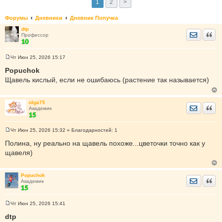
1
2
>
Форумы
Дневники
Дневник Попучка
dtp
Отправить
Цита
Профессор
Чт Июн 25, 2026 15:17
С
о
Popuchok
о
Щавель кислый, если не ошибаюсь (растение так называется)
б
щ
е
н
olga75
и
Отправить
Цита
Академик
е
Чт Июн 25, 2026 15:32
» Благодарностей:
1
С
о
Полина, ну реально на щавель похоже...цветочки точно как у
о
щавеля)
б
щ
е
н
Popuchok
и
Отправить
Цита
Академик
е
Чт Июн 25, 2026 15:41
С
о
dtp
о