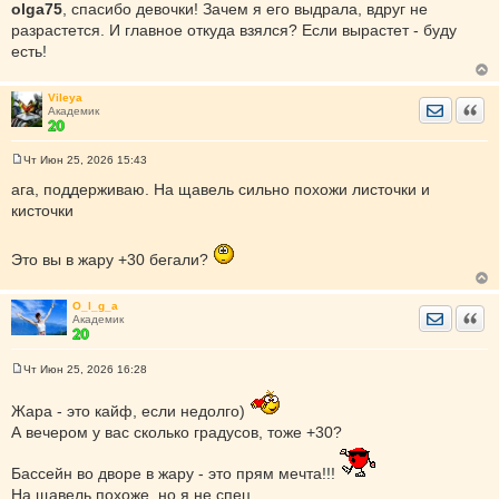
olga75
, спасибо девочки! Зачем я его выдрала, вдруг не
б
щ
разрастется. И главное откуда взялся? Если вырастет - буду
е
есть!
н
и
е
Vileya
Отправить
Цита
Академик
Чт Июн 25, 2026 15:43
С
о
ага, поддерживаю. На щавель сильно похожи листочки и
о
кисточки
б
щ
е
н
Это вы в жару +30 бегали?
и
е
О_l_g_a
Отправить
Цита
Академик
Чт Июн 25, 2026 16:28
С
о
о
Жара - это кайф, если недолго)
б
А вечером у вас сколько градусов, тоже +30?
щ
е
н
Бассейн во дворе в жару - это прям мечта!!!
и
е
На щавель похоже, но я не спец