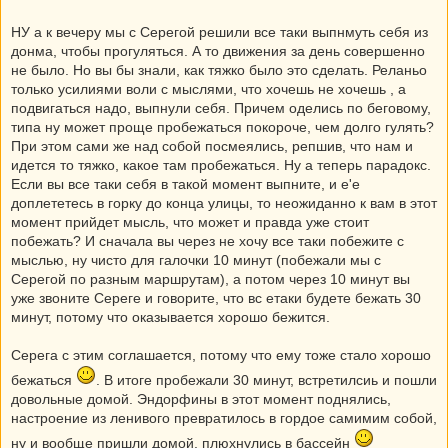
НУ а к вечеру мы с Серегой решили все таки выпнмуть себя из
донма, чтобы прогуляться. А то движения за день совершенно
не было. Но вы бы знали, как тяжко было это сделать. Реланьо
только усилиями воли с мыслями, что хочешь не хочешь , а
подвигаться надо, выпнули себя. Причем оделись по беговому,
типа ну может проще пробежаться покороче, чем долго гулять?
При этом сами же над собой посмеялись, репшив, что нам и
идется то тяжко, какое там пробежаться. Ну а теперь парадокс.
Если вы все таки себя в такой момент выпните, и е'е
доплететесь в горку до конца улицы, то неожиданно к вам в этот
момент прийдет мысль, что может и правда уже стоит
побежать? И сначала вы через не хочу все таки побежите с
мыслью, ну чисто для галочки 10 минут (побежали мы с
Серегой по разным маршрутам), а потом через 10 минут вы
уже звоните Сереге и говорите, что вс етаки будете бежать 30
минут, потому что оказывается хорошо бежится.
Серега с этим соглашается, потому что ему тоже стало хорошо
бежаться
. В итоге пробежали 30 минут, встретилсиь и пошли
довольные домой. Эндорфины в этот момент поднялись,
настроение из ленивого превратилось в гордое самимим собой,
ну и вообще пришли домой, плюхнулись в бассейн