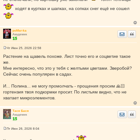
ходят в куртках и шапках, на сопках снег ещё не сошел
poMar-ka
Отправить
Цита
Академик
Чт Июн 25, 2026 22:58
С
о
Растение на щавель похоже. Лист точно его и соцветие такое
о
же.
б
щ
Мне интересно, что это у тебя с желтыми цветами. Зверобой?
е
Сейчас очень популярен в садах.
н
и
е
И... Полина... не могу промолчать - прощения просим 🙏🏻
гортензия твоя подкормки просит. По листьям видно, что не
хватает микроэлементов.
Тася Бася
Отправить
Цита
Академик
Пт Июн 26, 2026 8:04
С
о
о