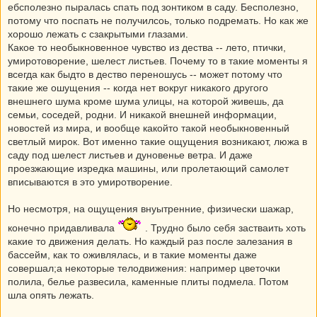
ебсполезно пыралась спать под зонтиком в саду. Бесполезно,
потому что поспать не получилсоь, только подремать. Но как же
хорошо лежать с сзакрытыми глазами.
Какое то необыкновенное чувство из дества -- лето, птички,
умиротоворение, шелест листьев. Почему то в такие моменты я
всегда как быдто в дество переношусь -- может потому что
такие же ошущения -- когда нет вокруг никакого другого
внешнего шума кроме шума улицы, на которой живешь, да
семьи, соседей, родни. И никакой внешней информации,
новостей из мира, и вообще какойто такой необыкновенный
светлый мирок. Вот именно такие ощущения возникают, люжа в
саду под шелест листьев и дуновенье ветра. И даже
проезжающие изредка машины, или пролетающий самолет
вписываются в это умиротворение.
Но несмотря, на ощущения внуытренние, физически шажар,
конечно придавливала
. Трудно было себя застваить хоть
какие то движения делать. Но каждый раз после залезания в
бассейм, как то оживлялась, и в такие моменты даже
совершал;а некоторые телодвижения: например цветочки
полила, белье развесила, каменные плиты подмела. Потом
шла опять лежать.