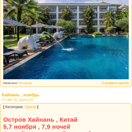
0 комментариев
Написано:
Белкатур
Хайнань , ноябрь
СР АВГ 05, 2026 8:19
[
Категории:
Туризм
]
Остров Хайнань , Китай
5,7 ноября , 7,9 ночей