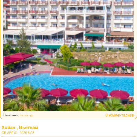
0 комментариев
Написано:
Белкатур
Хойан , Вьетнам
СБ АВГ 01, 2026 8:23