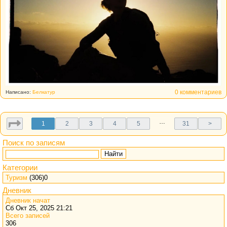
0 комментариев
Написано:
Белкатур
…
1
2
3
4
5
31
>
Поиск по записям
Найти
Категории
Туризм
(306)0
Дневник
Дневник начат
Сб Окт 25, 2025 21:21
Всего записей
306