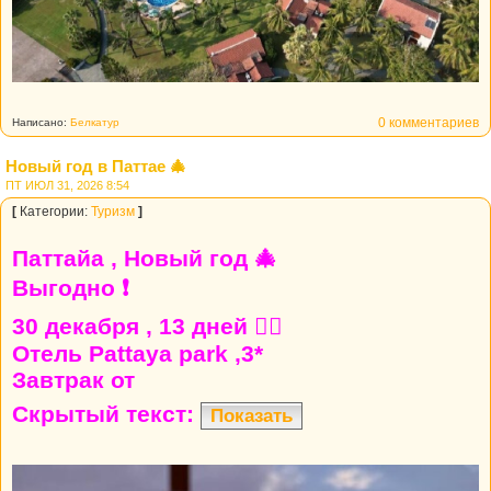
0 комментариев
Написано:
Белкатур
Новый год в Паттае 🎄
ПТ ИЮЛ 31, 2026 8:54
[
Категории:
Туризм
]
Паттайа , Новый год 🎄
Выгодно ❗
30 декабря , 13 дней 👍🏼
Отель Pattaya park ,3*
Завтрак от
Скрытый текст:
Показать