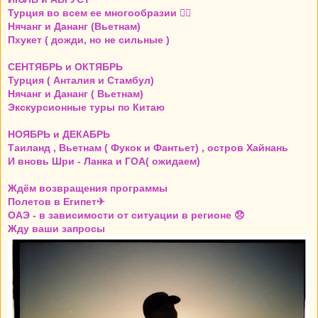
Турция во всем ее многообразии 👍🏼
Нячанг и Дананг (Вьетнам)
Пхукет ( дожди, но не сильные )
СЕНТЯБРЬ и ОКТЯБРЬ
Турция ( Анталия и Стамбул)
Нячанг и Дананг ( Вьетнам)
Экскурсионные туры по Китаю
НОЯБРЬ и ДЕКАБРЬ
Таиланд , Вьетнам ( Фукок и Фантьет) , остров Хайнань
И вновь Шри - Ланка и ГОА( ожидаем)
Ждём возвращения программы
Полетов в Египет✈
ОАЭ - в зависимости от ситуации в регионе 😞
Жду ваши запросы