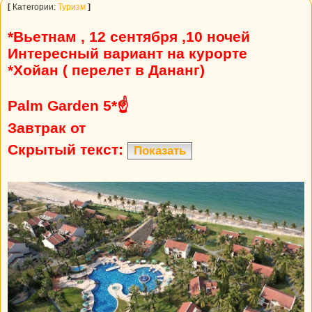
[
Категории:
Туризм
]
*Вьетнам , 12 сентября ,10 ночей
Интересный вариант на курорте
*Хойан ( перелет в Дананг)
Palm Garden 5*☝
Завтрак от
Скрытый текст:
Показать