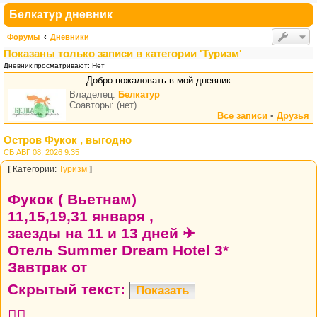
Белкатур дневник
Форумы
Дневники
Показаны только записи в категории 'Туризм'
Дневник просматривают: Нет
Добро пожаловать в мой дневник
Владелец:
Белкатур
Соавторы: (нет)
Все записи
•
Друзья
Остров Фукок , выгодно
СБ АВГ 08, 2026 9:35
[
Категории:
Туризм
]
Фукок ( Вьетнам)
11,15,19,31 января ,
заезды на 11 и 13 дней ✈
Отель Summer Dream Hotel 3*
Завтрак от
Скрытый текст:
Показать
👍🏼