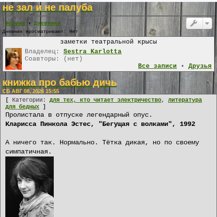
не зал и не палуба
Форумы
Дневники
Дневник просматривают: Нет
заметки театральной крысы
Владелец:
Sestra Karlotta
Соавторы: (нет)
Все записи
•
Друзья
книжка про бабью дичь
СБ АВГ 08, 2026 15:55
[
Категории:
для тех, кто читает электричество
,
литература
для бедных
]
Пролистала в отпуске легендарный опус.
Кларисса Пинкола Эстес, "Бегущая с волками", 1992
А ничего так. Нормально. Тётка дикая, но по своему
симпатичная.