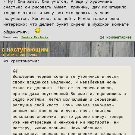
- Ну! Они живы. Они учатся. А ещё у художника
счастье: он рисовать умеет, прикинь, да? Их штырило
тогда с этого: я могу вот это делать, у меня
получается. Конечно, оно поёт. И мне только одно
интересно: что делает букет сирени в мужской комнате
общежития?..
14 комментариев
Написано:
Sestra Karlotta
с наступающим
ЧТ АПР 30, 2026 22:03
Из хрестоматии:
Волшебные черные кони и те утомились и несли
своих всадников медленно, и неизбежная ночь
стала их догонять. Чуя ее за своею спиною,
притих даже неугомонный Бегемот и, вцепившись в
седло когтями, летел молчаливый и серьезный,
распушив свой хвост. Ночь начала закрывать
черным платком леса и луга, ночь зажигала
печальные огонечки где-то далеко внизу, теперь
уже неинтересные и ненужные ни Маргарите, ни
мастеру, чужие огоньки. Ночь обгоняла
кавалькаду, сеялась на нее сверху и выбрасывала