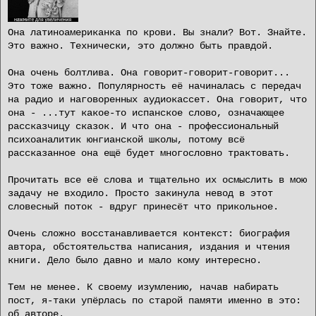
Она латиноамериканка по крови. Вы знали? Вот. Знайте.
Это важно. Технически, это должно быть правдой.
Она очень болтлива. Она говорит-говорит-говорит...
Это тоже важно. Популярность её начиналась с передач
на радио и наговоренных аудиокассет. Она говорит, что
она - ...тут какое-то испанское слово, означающее
рассказчицу сказок. И что она - профессиональный
психоаналитик юнгианской школы, потому всё
рассказанное она ещё будет многословно трактовать.
Прочитать все её слова и тщательно их осмыслить в мою
задачу не входило. Просто закинула невод в этот
словесный поток - вдруг принесёт что прикольное.
Очень сложно восстанавливается контекст: биография
автора, обстоятельства написания, издания и чтения
книги. Дело было давно и мало кому интересно.
Тем не менее. К своему изумлению, начав набирать
пост, я-таки упёрлась по старой памяти именно в это:
об авторе.