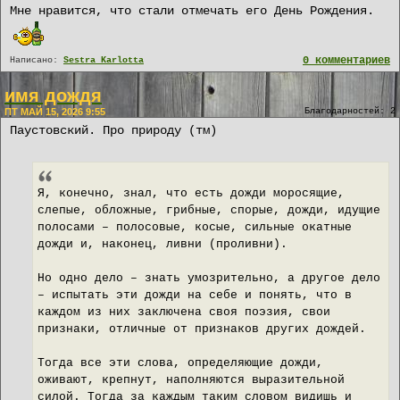
Мне нравится, что стали отмечать его День Рождения.
0 комментариев
Написано:
Sestra Karlotta
имя дождя
ПТ МАЙ 15, 2026 9:55
Благодарностей: 2
Паустовский. Про природу (тм)
Я, конечно, знал, что есть дожди моросящие,
слепые, обложные, грибные, спорые, дожди, идущие
полосами – полосовые, косые, сильные окатные
дожди и, наконец, ливни (проливни).
Но одно дело – знать умозрительно, а другое дело
– испытать эти дожди на себе и понять, что в
каждом из них заключена своя поэзия, свои
признаки, отличные от признаков других дождей.
Тогда все эти слова, определяющие дожди,
оживают, крепнут, наполняются выразительной
силой. Тогда за каждым таким словом видишь и