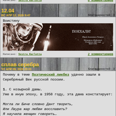
0 комментариев
Написано:
Sestra Karlotta
12.04
ВС АПР 12, 2026 9:47
Благодарностей: 3
Воистину
2 комментариев
Написано:
Sestra Karlotta
сплав серебра
ЧТ АПР 09, 2026 20:01
Благодарностей: 3
Почему в теме
Поэтический ликбез
удачно зашли в
Серебряный Век русской поэзии.
1.
С козырной дамы.
Уже в иную эпоху, в 1958 году, эта дама констатирует:
Могла ли Биче словно Дант творить,
Или Лаура жар любви восславить?
Я научила женщин говорить…