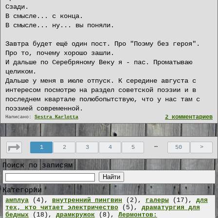
Сзади.
В смысле... с конца.
В смысле... ну... вы поняли.
Завтра будет ещё один пост. Про "Поэму без героя".
Про то, почему хорошо зашли.
И дальше по Серебряному Веку я - пас. Проматываю
целиком.
Дальше у меня в июле отпуск. К середине августа с
интересом посмотрю на раздел советской поэзии и в
последнем квартале полюбопытствую, что у нас там с
поэзией современной.
2 комментариев
Написано:
Sestra Karlotta
…
1
2
3
4
5
50
>
Поиск по записям
Найти
Категории
амплуа
(4),
внутренний пингвин
(2),
галеры
(17),
для
тех, кто читает электричество
(5),
драматургия для
бедных
(18),
драмкружок
(8),
Лермонтов: