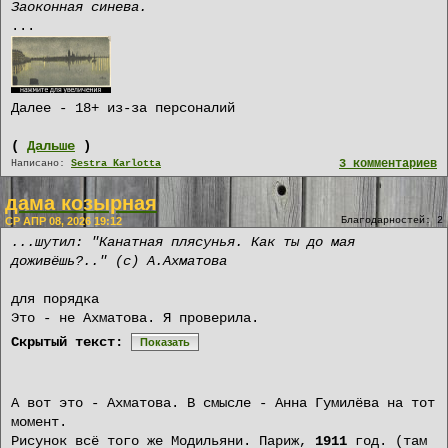
Заоконная синева.
...
Далее - 18+ из-за персоналий
(
Дальше
)
3 комментариев
Написано:
Sestra Karlotta
дама козырная
СР АПР 08, 2026 19:12
Благодарностей: 2
...шутил: "Канатная плясунья. Как ты до мая
доживёшь?.." (с) А.Ахматова
для порядка
Это - не Ахматова. Я проверила.
Скрытый текст:
Показать
А вот это - Ахматова. В смысле - Анна Гумилёва на тот
момент.
Рисунок всё того же Модильяни. Париж,
1911
год. (там