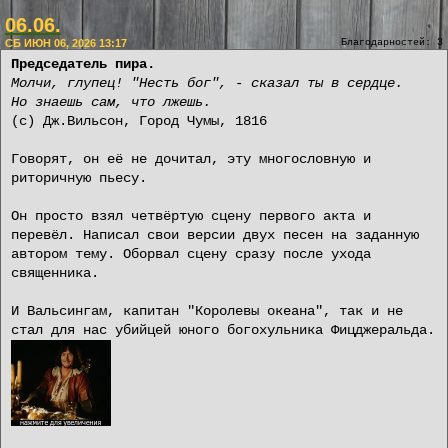
06.06.
СБ ИЮН 06, 2026 13:17
Благодарностей: 3
Председатель пира.
Молчи, глупец! "Несть бог", - сказал ты в сердце.
Но знаешь сам, что лжешь.
(с) Дж.Вильсон, Город Чумы, 1816
Говорят, он её не дочитал, эту многословную и
риторичную пьесу.
Он просто взял четвёртую сцену первого акта и
перевёл. Написал свои версии двух песен на заданную
автором тему. Оборвал сцену сразу после ухода
священника.
И Вальсингам, капитан "Королевы океана", так и не
стал для нас убийцей юного богохульника Фицджеральда.