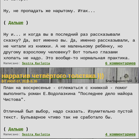
Ну, не пропадать же нарытому. Итак...
(
Дальше
)
Ну и... и когда вы в последний раз рассказывали
сказку? Да, вот именно вы. Да, именно рассказывали, а
не читали из книжки. А не маленькому ребёнку, но
другому взрослому человеку? Вот только глазами
хлопать не надо. Это вообще-то нормальная практика.
6 комментариев
Написано:
Sestra Karlotta
нарратив четвёртого толстяка )))
ВТ ИЮЛ 07, 2026 8:35
Благодарностей: 2
План на воскресенье - отлежаться с книжкой - помог
выполнить роман Е.Водолазкина "Последнее дело майора
Чистова".
Отличный был выбор, надо сказать. Изумительно пустой
текст. Бульварное чтиво так не сработало бы.
(
Дальше
)
4 комментариев
Написано:
Sestra Karlotta