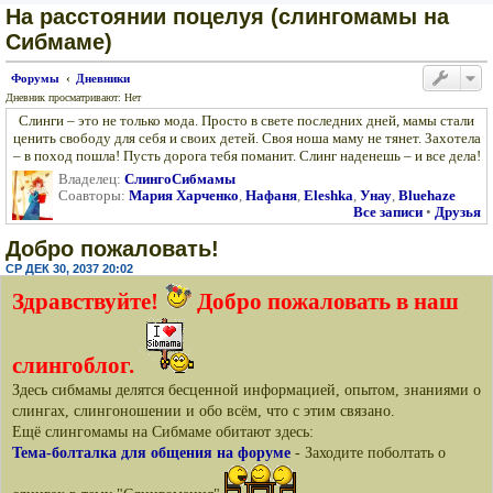
На расстоянии поцелуя (слингомамы на
Сибмаме)
Форумы
Дневники
Дневник просматривают: Нет
Слинги – это не только мода. Просто в свете последних дней, мамы стали
ценить свободу для себя и своих детей. Своя ноша маму не тянет. Захотела
– в поход пошла! Пусть дорога тебя поманит. Слинг наденешь – и все дела!
Владелец:
СлингоСибмамы
Соавторы:
Мария Харченко
,
Нафаня
,
Eleshka
,
Унау
,
Bluehaze
Все записи
•
Друзья
Добро пожаловать!
СР ДЕК 30, 2037 20:02
Здравствуйте!
Добро пожаловать в наш
слингоблог.
Здесь сибмамы делятся бесценной информацией, опытом, знаниями о
слингах, слингоношении и обо всём, что с этим связано.
Ещё слингомамы на Сибмаме обитают здесь:
Тема-болталка для общения на форуме
- Заходите поболтать о