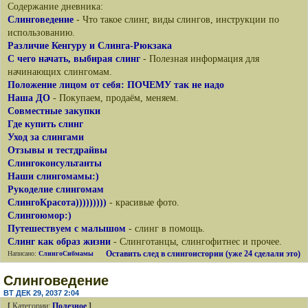
Содержание дневника:
Слинговедение
- Что такое слинг, виды слингов, инструкции по
использованию.
Различие Кенгуру и Слинга-Рюкзака
С чего начать, выбирая слинг
- Полезная информация для
начинающих слингомам.
Положение лицом от себя: ПОЧЕМУ так не надо
Наша ДО
- Покупаем, продаём, меняем.
Совместные закупки
Где купить слинг
Уход за слингами
Отзывы и тестдрайвы
Слингоконсультанты
Наши слингомамы:)
Рукоделие слингомам
СлингоКрасота)))))))))
- красивые фото.
Слингоюмор:)
Путешествуем с малышом
- слинг в помощь.
Слинг как образ жизни
- Слинготанцы, слингофитнес и прочее.
Оставить след в слингоистории (уже 24 сделали это)
Написано:
СлингоСибмамы
Слинговедение
ВТ ДЕК 29, 2037 2:04
[
Категории:
Полезное
]