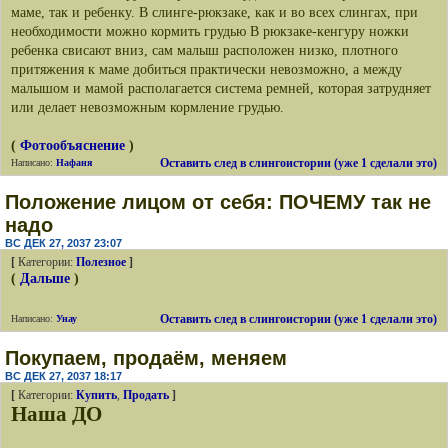
маме, так и ребенку. В слинге-рюкзаке, как и во всех слингах, при
необходимости можно кормить грудью В рюкзаке-кенгуру ножки
ребенка свисают вниз, сам малыш расположен низко, плотного
притяжения к маме добиться практически невозможно, а между
малышом и мамой располагается система ремней, которая затрудняет
или делает невозможным кормление грудью.
(
Фотообъяснение
)
Оставить след в слингоистории (уже 1 сделали это)
Написано:
Нафаня
Положение лицом от себя: ПОЧЕМУ так не
надо
ВС ДЕК 27, 2037 23:07
[
Категории:
Полезное
]
(
Дальше
)
Оставить след в слингоистории (уже 1 сделали это)
Написано:
Унау
Покупаем, продаём, меняем
ВС ДЕК 27, 2037 18:17
[
Категории:
Купить
,
Продать
]
Наша ДО