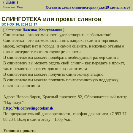
(
Жми
)
Оставить след в слингоистории (уже 29 сделали это)
Написано:
Унау
СЛИНГОТЕКА или прокат слингов
ВС НОЯ 16, 2014 13:17
[
Категории:
Полезное
,
Консультации
]
Слинготека - это возможность удовлетворить любопытство!
Слинготека - это возможность взять напрокат слинги торговых
марок, которых нет в городе, и самой оценить, насколько отзывы о
них в интернете соответствуют реальности.
В слинготеке вы можете подобрать необходимый размер слинга.
В слинготеку вы можете отдать свой слинг - как передать в прокат,
так и оставить насовсем для новых слингомам.
В слинготеке вы можете получить слингоконсультацию.
В слинготеке вы можете получить психологическую поддержку
опытных слингомам.
Адрес: Новосибирск, Красный проспект, 82, Образовательный центр
"Научилус".
http://vk.com/slingotekansk
По предварительной договоренности, телефон для записи +7 953 77
88 234. Вход в слинготеку - 150р./час.
Условия проката