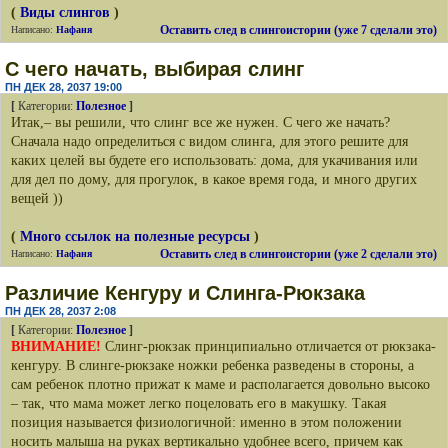
(
Виды слингов
)
Оставить след в слингоистории (уже 7 сделали это)
Написано:
Нафаня
С чего начать, выбирая слинг
ПН ДЕК 28, 2037 19:00
[
Категории:
Полезное
]
Итак,– вы решили, что слинг все же нужен. С чего же начать?
Сначала надо определиться с видом слинга, для этого решите для
каких целей вы будете его использовать: дома, для укачивания или
для дел по дому, для прогулок, в какое время года, и много других
вещей ))
(
Много ссылок на полезные ресурсы
)
Оставить след в слингоистории (уже 2 сделали это)
Написано:
Нафаня
Различие Кенгуру и Слинга-Рюкзака
ПН ДЕК 28, 2037 2:08
[
Категории:
Полезное
]
ВНИМАНИЕ!
Слинг-рюкзак принципиально отличается от рюкзака-
кенгуру. В слинге-рюкзаке ножки ребенка разведены в стороны, а
сам ребенок плотно прижат к маме и располагается довольно высоко
– так, что мама может легко поцеловать его в макушку. Такая
позиция называется физиологичной: именно в этом положении
носить малыша на руках вертикально удобнее всего, причем как