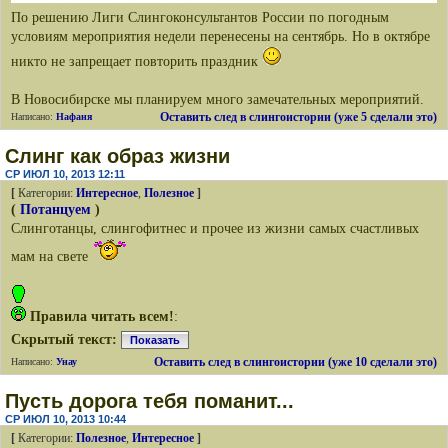
По решению Лиги Слингоконсультантов России по погодным
условиям мероприятия недели перенесены на сентябрь. Но в октябре
никто не запрещает повторить праздник
В Новосибирске мы планируем много замечательных мероприятий.
Оставить след в слингоистории (уже 5 сделали это)
Написано:
Нафаня
Слинг как образ жизни
СР ИЮЛ 10, 2013 12:11
[
Категории:
Интересное
,
Полезное
]
(
Потанцуем
)
Слинготанцы, слингофитнес и прочее из жизни самых счастливых
мам на свете
Правила читать всем!
:
Скрытый текст:
Показать
Оставить след в слингоистории (уже 10 сделали это)
Написано:
Унау
Пусть дорога тебя поманит...
СР ИЮЛ 10, 2013 10:44
[
Категории:
Полезное
,
Интересное
]